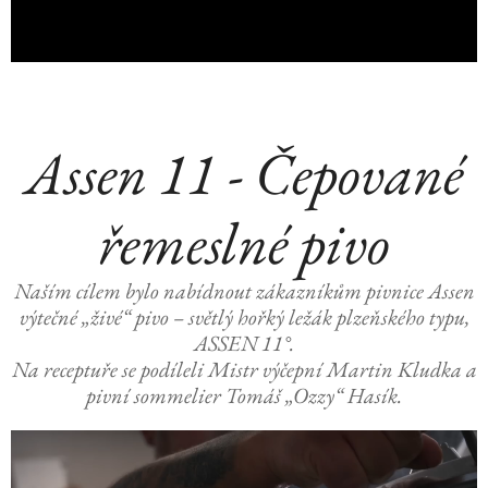
Assen 11 - Čepované
řemeslné pivo
Naším cílem bylo nabídnout zákazníkům pivnice Assen
výtečné „živé“ pivo – světlý hořký ležák plzeňského typu,
ASSEN 11°.
Na receptuře se podíleli Mistr výčepní Martin Kludka a
pivní sommelier Tomáš „Ozzy“ Hasík.