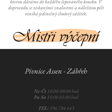
kterou dáváme do každého čepovaného kousku. V
doprovodu se získanými znalostmi a náležitou péči
vzniká jedinečný chuťový zážitek.
Pivnice Assen - Zábřeh
Ne-Čt
10:00-00:00 hod
Pa-So
10:00-01:00 hod
TEL:
596 784 643