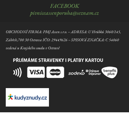
FACEBOOK
pivniceassenporuba@seznam.cz
OBCHODNÍ FIRMA: PMJ Assen s.r.o. – ADRESA: U Hrůbků 3060/145,
Zábřeh,700 30 Ostrava IČO: 29449626 – SPISOVÁ ZNAČKA: C 54060
vedená u Krajského soudu v Ostravě