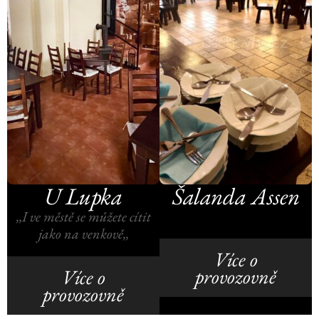
U Lupka
Šalanda Assen
,,I ve městě se můžete cítit
jako na venkově,,
Více o
provozovně
Více o
provozovně