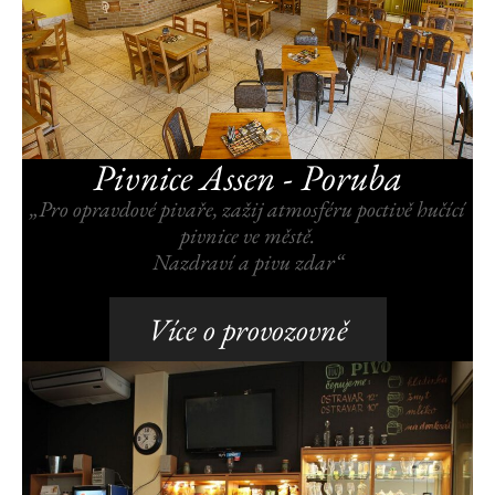
Pivnice Assen - Poruba
„Pro opravdové pivaře, zažij atmosféru poctivě hučící
pivnice ve městě.
Nazdraví a pivu zdar“
Více o provozovně