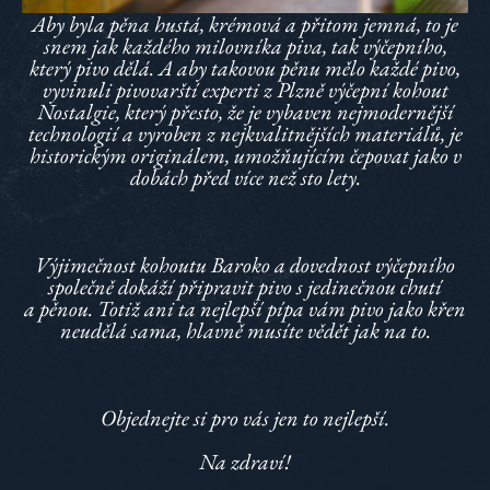
Aby byla pěna hustá, krémová a přitom jemná, to je
snem jak každého milovníka piva, tak výčepního,
který pivo dělá. A aby takovou pěnu mělo každé pivo,
vyvinuli pivovarští experti z Plzně výčepní kohout
Nostalgie, který přesto, že je vybaven nejmodernější
technologií a vyroben z nejkvalitnějších materiálů, je
historickým originálem, umožňujícím čepovat jako v
dobách před více než sto lety.
Výjimečnost kohoutu Baroko a dovednost výčepního
společně dokáží připravit pivo s jedinečnou chutí
a pěnou. Totiž ani ta nejlepší pípa vám pivo jako křen
neudělá sama, hlavně musíte vědět jak na to.
Objednejte si pro vás jen to nejlepší.
Na zdraví!