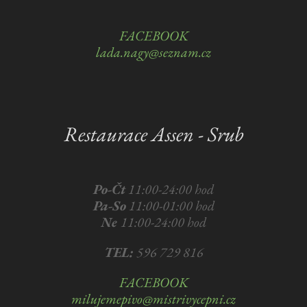
FACEBOOK
lada.nagy@seznam.cz
Restaurace Assen - Srub
Po-Čt
11:00-24:00 hod
Pa-So
11:00-01:00 hod
Ne
11:00-24:00 hod
TEL:
596 729 816
FACEBOOK
milujemepivo@mistrivycepni.cz