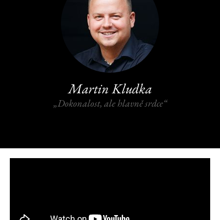
Martin Kludka
„Dokonalost, ale hlavně srdce“