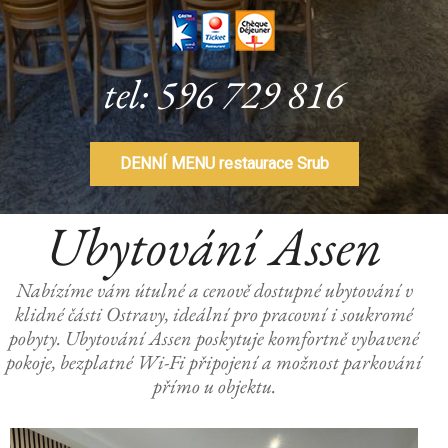
tel: 596 729 816
DENNÍ MENU restaurace Srub
Ubytování Assen
Nabízíme vám útulné a cenově dostupné ubytování v
klidné části Ostravy, ideální pro pracovní i soukromé
pobyty. Ubytování Assen poskytuje komfortně vybavené
pokoje, bezplatné Wi-Fi připojení a možnost parkování
přímo u objektu.