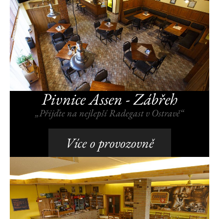
Pivnice Assen - Zábřeh
„Přijďte na nejlepší Radegast v Ostravě“
Více o provozovně