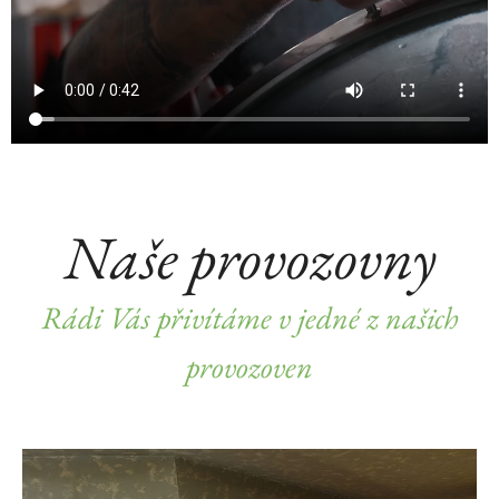
Naše provozovny
Rádi Vás přivítáme v jedné z našich
provozoven